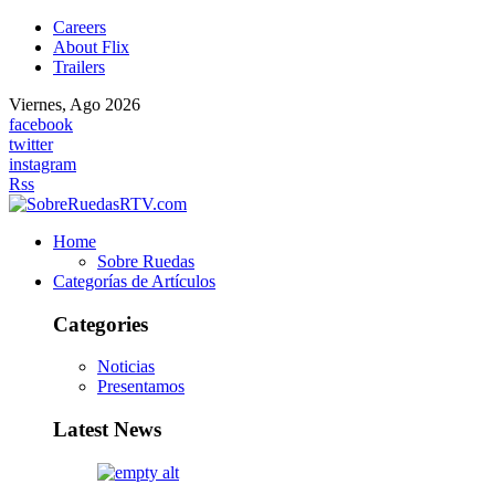
Careers
About Flix
Trailers
Viernes, Ago 2026
facebook
twitter
instagram
Rss
Home
Sobre Ruedas
Categorías de Artículos
Categories
Noticias
Presentamos
Latest News