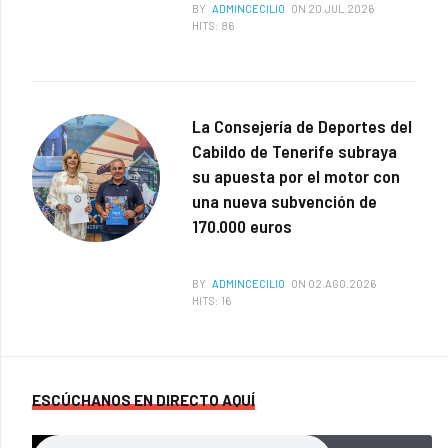
BY
ADMINCECILIO
ON 20.JUL.2026
HITS: 86
La Consejería de Deportes del
Cabildo de Tenerife subraya
su apuesta por el motor con
una nueva subvención de
170.000 euros
BY
ADMINCECILIO
ON 02.AGO.2026
HITS: 16
ESCÚCHANOS EN DIRECTO AQUÍ