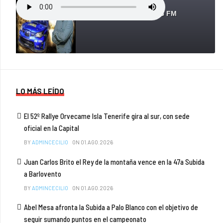
SobreRuedas - 90.6 FM
LO MÁS LEÍDO
El 52º Rallye Orvecame Isla Tenerife gira al sur, con sede
oficial en la Capital
BY
ADMINCECILIO
ON 01.AGO.2026
Juan Carlos Brito el Rey de la montaña vence en la 47a Subida
a Barlovento
BY
ADMINCECILIO
ON 01.AGO.2026
Abel Mesa afronta la Subida a Palo Blanco con el objetivo de
seguir sumando puntos en el campeonato