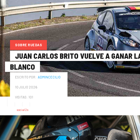
SOBRE RUEDAS
JUAN CARLOS BRITO VUELVE A GANAR LA
BLANCO
ESCRITO POR:
ADMINCECILIO
10 JULIO 2026
VISITAS: 101
powered by
social2s